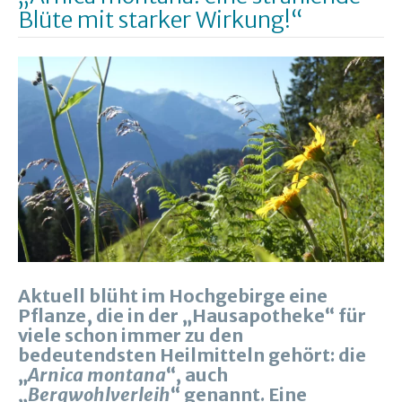
Blüte mit starker Wirkung!“
Aktuell blüht im Hochgebirge eine
Pflanze, die in der „Hausapotheke“ für
viele schon immer zu den
bedeutendsten Heilmitteln gehört: die
„
Arnica montana
“, auch
„
Bergwohlverleih
“ genannt. Eine