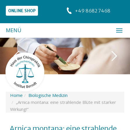
+49 8682 7468
ONLINE SHOP
MENÜ
Home
Biologische Medizin
„Arnica montana: eine strahlende Blüte mit starker
Wirkung!“
„Arnica montana: eine strahlende