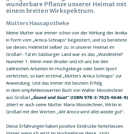
wunderbare Pflanze unserer Heimat mit
einem breiten Wirkspektrum.
Mutters
Hausapotheke
Meine Mutter war immer schon von der Wirkung der Arnika
in Form vom „Arnica-Schnaps“ begeistert, und so bereitete
sie dieses Heilmittel selber zu. In unserer Heimat im
Großarl -Tal im Salzburger Land war es das „Wundmittel“
Nummer 1. Wenn mein Bruder und ich uns bei den
zahlreichen Arbeiten im Hochgebirge oder beim Sport
verletzten, so kam erstmal „Mutters Arnica Schnaps“ zur
Anwendung. Und das immer mit bestem Erfolg.
In dem empfehlenswerten Buch von Walter Mooslechner
aus Großarl
„G´sund und Guat“
(ISBN 978-3-7025-0646-9)
zitiert er auch seine Mutter Maria Mooslechner, Wirtin in
Großarl mit den Worten:
„Mit Arnica wird alles wieder gut“.
Diese Erfahrungen haben positive Eindrücke hinterlassen.
Immer wenn ich jetzt im Hochgebirge diese „stolz