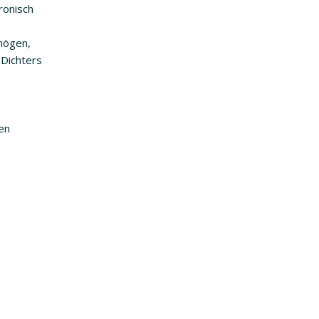
ronisch
mögen,
 Dichters
en