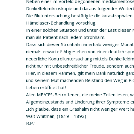
Neben einer im Vorfeld begonnenen medikamentöse
Dunkelfeldmikroskopie und daraus folgender Weiter
Die Blutuntersuchung bestätigte die katastrophalen
Hämolaser-Behandlung vorschlug.
In einer solchen Situation und unter der Last diese
man als Patient nach jedem Strohhalm.
Dass sich dieser Strohhalm innerhalb weniger Mona
niemals erwartet! Abgesehen von einer deutlich spü
neuerliche Kontrolluntersuchung mittels Dunkelfeld
nicht nur mit unbeschreiblicher Freude, sondern auch 
Hier, in diesem Rahmen, gilt mein Dank natürlich g
und seinem Mut machenden Beistand den Weg in Richtun
Leben eröffnet hat!
Allen ME/CFS-Betroffenen, die meine Zeilen lesen, w
Allgemeinzustands und Linderung ihrer Symptome er
„Ich glaube, dass ein Grashalm nicht weniger Wert ha
Walt Whitman, (1819 – 1892)
R.P.”