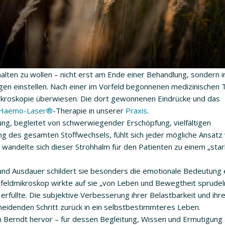
thalten zu wollen – nicht erst am Ende einer Behandlung, sondern 
en einstellen. Nach einer im Vorfeld begonnenen medizinischen 
ikroskopie überwiesen. Die dort gewonnenen Eindrücke und das
Haemo-Laser®
-Therapie in unserer
Praxis
.
ng, begleitet von schwerwiegender Erschöpfung, vielfältigen
des gesamten Stoffwechsels, fühlt sich jeder mögliche Ansatz 
wandelte sich dieser Strohhalm für den Patienten zu einem „star
und Ausdauer schildert sie besonders die emotionale Bedeutung 
lfeldmikroskop wirkte auf sie „von Leben und Bewegtheit sprudeln
erfüllte. Die subjektive Verbesserung ihrer Belastbarkeit und ihr
heidenden Schritt zurück in ein selbstbestimmteres Leben.
n Berndt hervor – für dessen Begleitung, Wissen und Ermutigung 