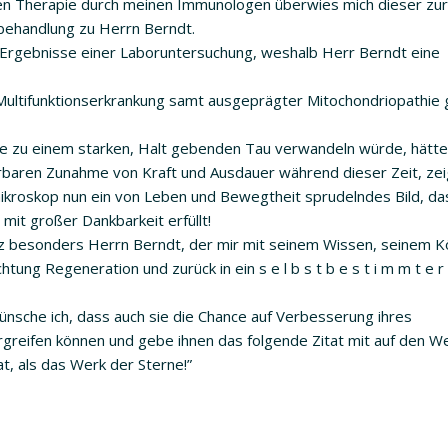
n Therapie durch meinen Immunologen überwies mich dieser zur
behandlung zu Herrn Berndt.
 Ergebnisse einer Laboruntersuchung, weshalb Herr Berndt eine
r Multifunktionserkrankung samt ausgeprägter Mitochondriopathie g
te zu einem starken, Halt gebenden Tau verwandeln würde, hätte
rbaren Zunahme von Kraft und Ausdauer während dieser Zeit, zei
mikroskop nun ein von Leben und Bewegtheit sprudelndes Bild, da
mit großer Dankbarkeit erfüllt!
anz besonders Herrn Berndt, der mir mit seinem Wissen, seinem 
g Regeneration und zurück in ein s e l b s t b e s t i m m t e r
ünsche ich, dass auch sie die Chance auf Verbesserung ihres
greifen können und gebe ihnen das folgende Zitat mit auf den W
t, als das Werk der Sterne!”