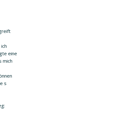
reift
 ich
gte eine
s mich
Können
 e s
eg: