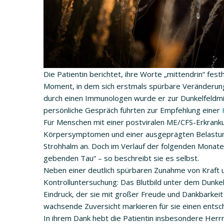
Die Patientin berichtet, ihre Worte „mittendrin“ fes
Moment, in dem sich erstmals spürbare Veränderung
durch einen Immunologen wurde er zur Dunkelfeldm
persönliche Gespräch führten zur Empfehlung einer
Für Menschen mit einer postviralen ME/CFS-Erkranku
Körpersymptomen und einer ausgeprägten Belastung 
Strohhalm an. Doch im Verlauf der folgenden Monate 
gebenden Tau“ – so beschreibt sie es selbst.
Neben einer deutlich spürbaren Zunahme von Kraft 
Kontrolluntersuchung: Das Blutbild unter dem Dunke
Eindruck, der sie mit großer Freude und Dankbarkeit 
wachsende Zuversicht markieren für sie einen entsc
In ihrem Dank hebt die Patientin insbesondere Herr