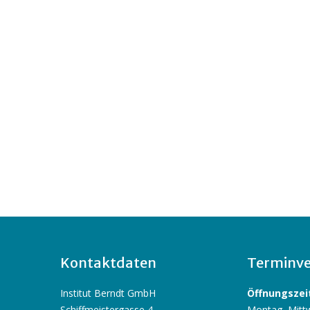
Kontaktdaten
Terminve
Institut Berndt GmbH
Öffnungszeit
Schiffmeistergasse 4
Montag, Mittw