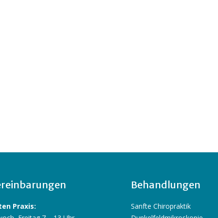
reinbarungen
Behandlungen
en Praxis:
Sanfte Chiropraktik
och, Freitag 7 – 13 Uhr
Dunkelfeldmikroskopie