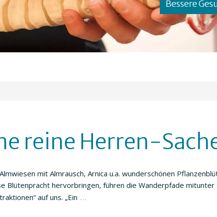
Bessere Ges
ine reine Herren-Sach
mwiesen mit Almrausch, Arnica u.a. wunderschönen Pflanzenblü
e Blütenpracht hervorbringen, führen die Wanderpfade mitunter
…
aktionen“ auf uns. „Ein