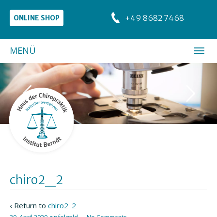
+49 8682 7468
ONLINE SHOP
MENÜ
chiro2_2
‹ Return to
chiro2_2
30. April 2020
gipfelgold