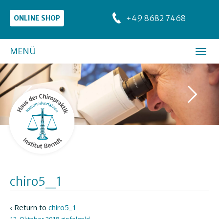
+49 8682 7468
ONLINE SHOP
MENÜ
chiro5_1
‹ Return to
chiro5_1
12. Oktober 2018
gipfelgold