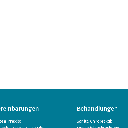
reinbarungen
Behandlungen
en Praxis:
Sanfte Chiropraktik
och, Freitag 7 – 13 Uhr
Dunkelfeldmikroskopie