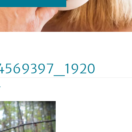
-4569397_1920
“