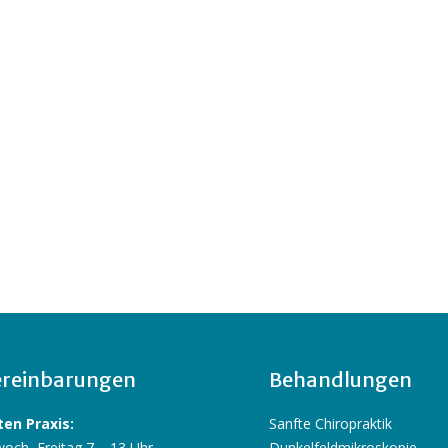
reinbarungen
Behandlungen
en Praxis:
Sanfte Chiropraktik
och, Freitag 7 – 13 Uhr
Dunkelfeldmikroskopie