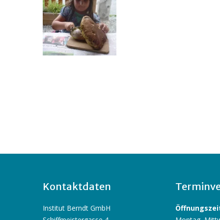
Kontaktdaten
Terminve
Institut Berndt GmbH
Öffnungszeit
Schiffmeistergasse 4
Montag, Mittw