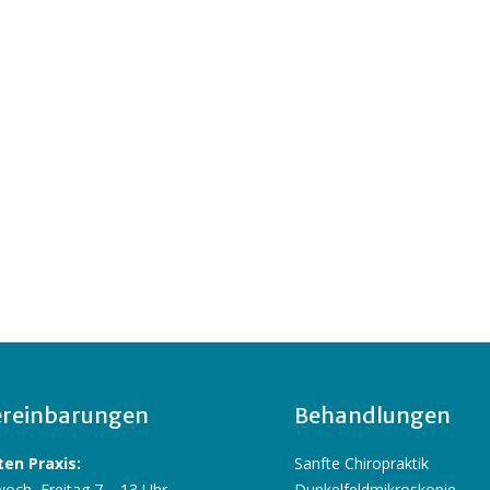
reinbarungen
Behandlungen
en Praxis:
Sanfte Chiropraktik
och, Freitag 7 – 13 Uhr
Dunkelfeldmikroskopie