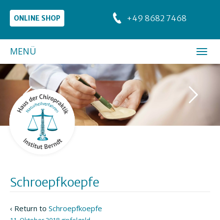
+49 8682 7468
ONLINE SHOP
MENÜ
Schroepfkoepfe
‹ Return to
Schroepfkoepfe
11. Oktober 2018
gipfelgold