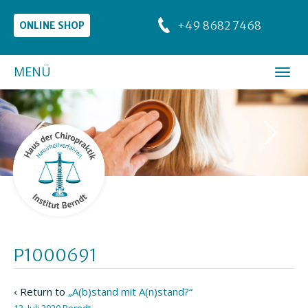
+49 8682 7468
ONLINE SHOP
MENÜ
P1000691
‹ Return to
„A(b)stand mit A(n)stand?“
13. Juli 2020
Berndt