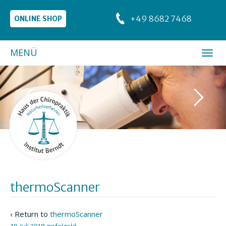
+49 8682 7468
ONLINE SHOP
MENÜ
thermoScanner
‹ Return to
thermoScanner
10. Juli 2018
gipfelgold