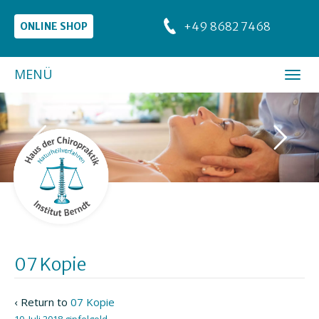
+49 8682 7468
ONLINE SHOP
MENÜ
07 Kopie
‹ Return to
07 Kopie
10. Juli 2018
gipfelgold