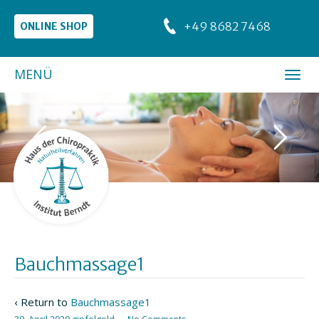
+49 8682 7468
ONLINE SHOP
MENÜ
Bauchmassage1
‹ Return to
Bauchmassage1
30. April 2020
gipfelgold