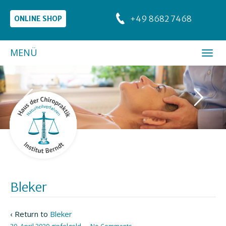
+49 8682 7468
ONLINE SHOP
MENÜ
Bleker
‹ Return to
Bleker
30. April 2020
gipfelgold