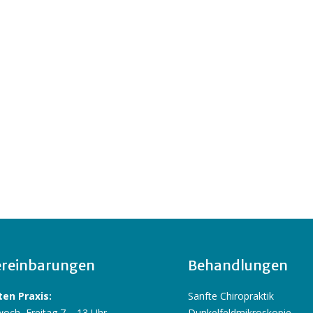
reinbarungen
Behandlungen
en Praxis:
Sanfte Chiropraktik
och, Freitag 7 – 13 Uhr
Dunkelfeldmikroskopie