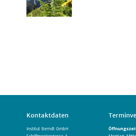
Kontaktdaten
Terminve
Institut Berndt GmbH
Öffnungszeit
Schiffmeistergasse 4
Montag, Mittw