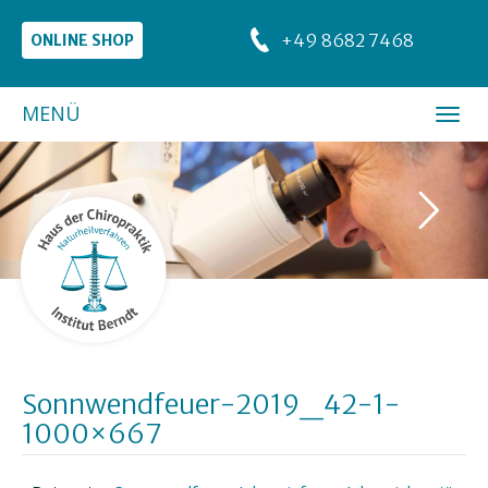
+49 8682 7468
ONLINE SHOP
MENÜ
Sonnwendfeuer-2019_42-1-
1000×667