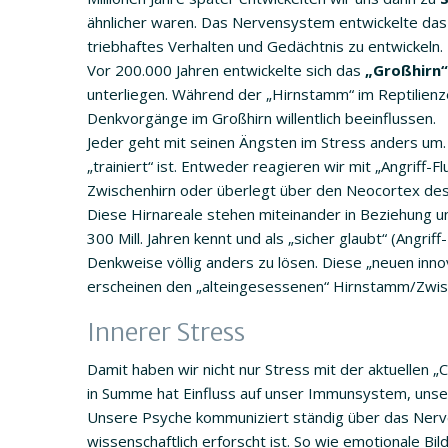
ähnlicher waren. Das Nervensystem entwickelte da
triebhaftes Verhalten und Gedächtnis zu entwickeln.
Vor 200.000 Jahren entwickelte sich das
„Großhirn“
unterliegen. Während der „Hirnstamm“ im Reptilienze
Denkvorgänge im Großhirn willentlich beeinflussen.
Jeder geht mit seinen Ängsten im Stress anders um. D
„trainiert“ ist. Entweder reagieren wir mit „Angriff
Zwischenhirn oder überlegt über den Neocortex des
Diese Hirnareale stehen miteinander in Beziehung u
300 Mill. Jahren kennt und als „sicher glaubt“ (Angrif
Denkweise völlig anders zu lösen. Diese „neuen in
erscheinen den „alteingesessenen“ Hirnstamm/Zwisc
Innerer Stress
Damit haben wir nicht nur Stress mit der aktuellen 
in Summe hat Einfluss auf unser Immunsystem, uns
Unsere Psyche kommuniziert ständig über das Ner
wissenschaftlich erforscht ist. So wie emotionale Bi