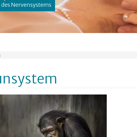
g des Nervensystems
m
unsystem