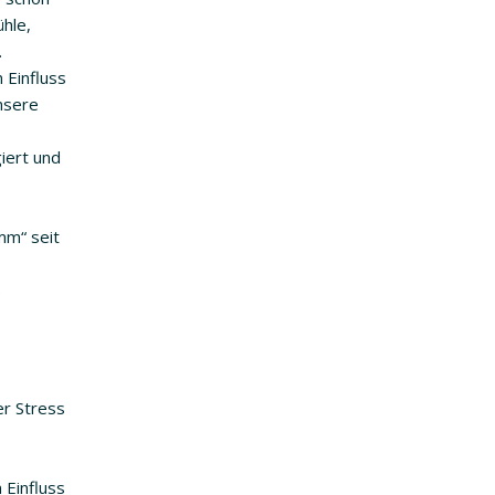
ühle,
.
 Einfluss
nsere
iert und
mm“ seit
)
er Stress
 Einfluss