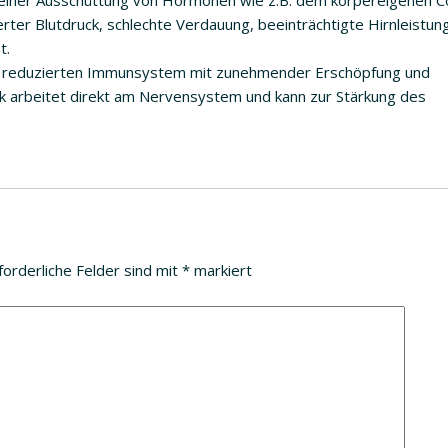
einer Ausschüttung von Hormonen wie z.B. dem körpereigenen Co
rter Blutdruck, schlechte Verdauung, beeinträchtigte Hirnleistun
t.
em reduzierten Immunsystem mit zunehmender Erschöpfung und
k arbeitet direkt am Nervensystem und kann zur Stärkung des
forderliche Felder sind mit
*
markiert