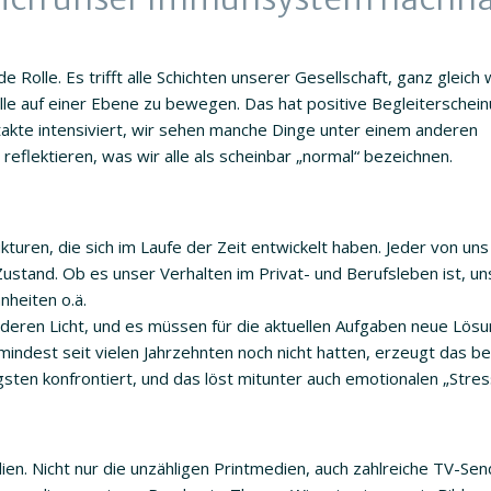
Rolle. Es trifft alle Schichten unserer Gesellschaft, ganz gleich
lle auf einer Ebene zu bewegen. Das hat positive Begleiterschei
kte intensiviert, wir sehen manche Dinge unter einem anderen
e reflektieren, was wir alle als scheinbar „normal“ bezeichnen.
kturen, die sich im Laufe der Zeit entwickelt haben. Jeder von uns 
Zustand. Ob es unser Verhalten im Privat- und Berufsleben ist, un
heiten o.ä.
 anderen Licht, und es müssen für die aktuellen Aufgaben neue Lös
indest seit vielen Jahrzehnten noch nicht hatten, erzeugt das bei
sten konfrontiert, und das löst mitunter auch emotionalen „Stres
en. Nicht nur die unzähligen Printmedien, auch zahlreiche TV-Se