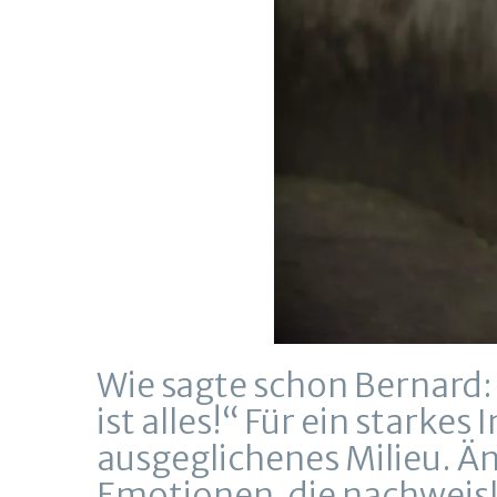
Wie sagte schon Bernard: 
ist alles!“ Für ein stark
ausgeglichenes Milieu. Ä
Emotionen, die nachweis