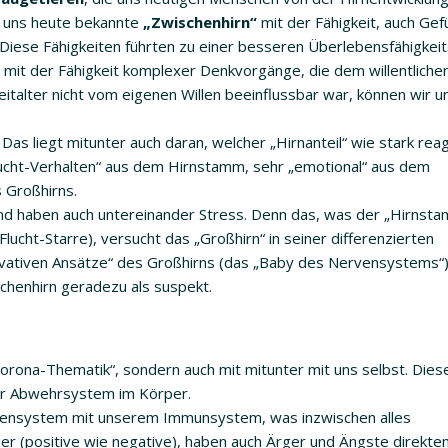
s uns heute bekannte
„Zwischenhirn“
mit der Fähigkeit, auch Gef
 Diese Fähigkeiten führten zu einer besseren Überlebensfähigkeit
mit der Fähigkeit komplexer Denkvorgänge, die dem willentlichen
italter nicht vom eigenen Willen beeinflussbar war, können wir u
as liegt mitunter auch daran, welcher „Hirnanteil“ wie stark reag
-Flucht-Verhalten“ aus dem Hirnstamm, sehr „emotional“ aus dem
 Großhirns.
nd haben auch untereinander Stress. Denn das, was der „Hirnsta
f-Flucht-Starre), versucht das „Großhirn“ in seiner differenzierten
novativen Ansätze“ des Großhirns (das „Baby des Nervensystems“
henhirn geradezu als suspekt.
„Corona-Thematik“, sondern auch mit mitunter mit uns selbst. Dies
er Abwehrsystem im Körper.
vensystem mit unserem Immunsystem, was inzwischen alles
lder (positive wie negative), haben auch Ärger und Ängste direkten