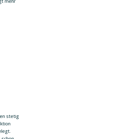
agt mehr
en stetig
ktion
legt.
g schon